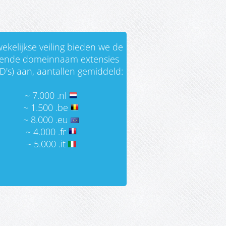
ekelijkse veiling bieden we de
gende domeinnaam extensies
D's) aan, aantallen gemiddeld:
~ 7.000 .nl
~ 1.500 .be
~ 8.000 .eu
~ 4.000 .fr
~ 5.000 .it