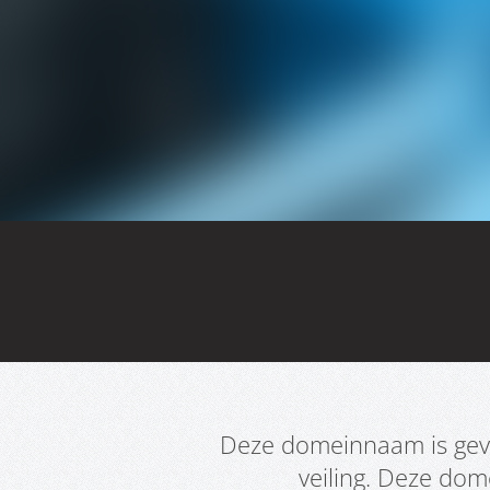
Deze domeinnaam is geve
veiling. Deze do