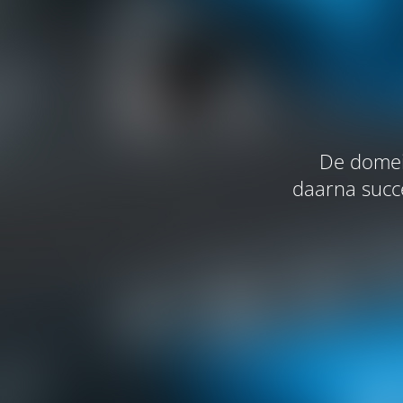
De domei
daarna succe