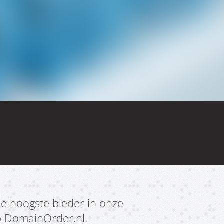
e hoogste bieder in onze
p DomainOrder.nl.