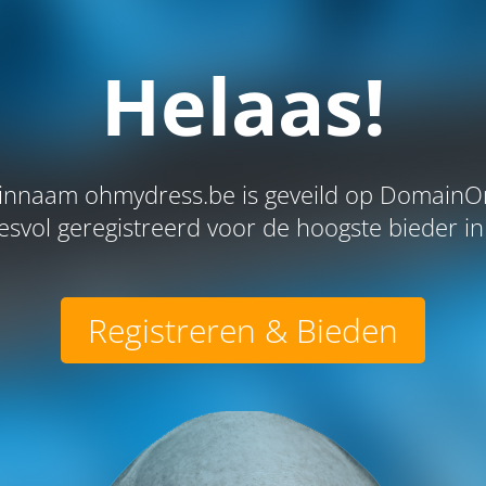
Helaas!
nnaam ohmydress.be is geveild op DomainOr
svol geregistreerd voor de hoogste bieder in 
Registreren & Bieden