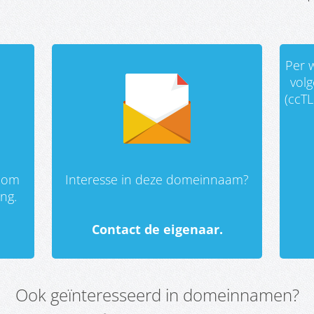
Per w
vol
(ccTL
 om
Interesse in deze domeinnaam?
ing.
Contact de eigenaar.
Ook geïnteresseerd in domeinnamen?