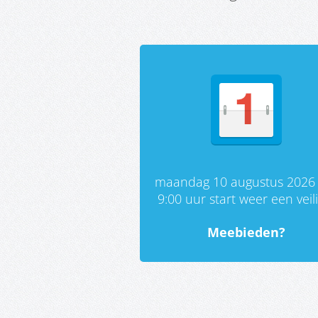
maandag 10 augustus 2026
9:00 uur start weer een veil
Meebieden?