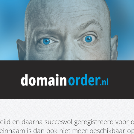
ild en daarna succesvol geregistreerd voor d
meinnaam is dan ook niet meer beschikbaar o